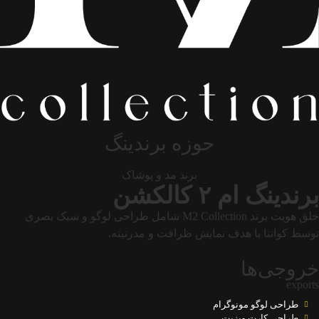
حوزه برندینگ
برند مد و پوشاک
برندینگ ام ۲ کالکشن
خلق هویت برند M2 Collection شامل طراحی لوگو و سبک بصری
توسط کوانتا با هدف نمایش ظرافت و مدرنیته.
خروجی‌ها
exports
طراحی لوگو مونوگرام
طراحی کارت ویزیت