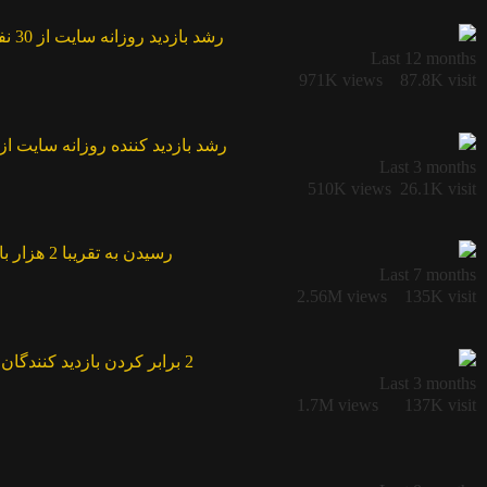
Last 12 months
971K views
87.8K visit
Last 3 months
510K views
26.1K visit
Last 7 months
2.56M views
135K visit
Last 3 months
1.7M views
137K visit​