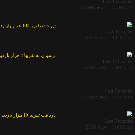
Last 16 months
19.5M views
1.2M visit
Last 9 months
2.2M views
101K visit
Last 12 months
3.33M views
202K visit
Last 7 months
11.9M views
417K visit
Last 5 months
339K view
10K visit