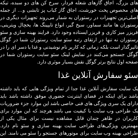
های بزرگ، اجاق گازهای شعله فردار، سرخ کن های دو سبده، تیکه
های مخصوص پخت خورشت، اجاق گاز کباب پز تابشی و… از جمله
اصلی‌ترین تجهیزات در رستوران به شمار می‌روند تجهیزات دیگری در
رستوران ها مانند سماور، سیخ گیر، انواع تایپینگ ها، یخچال ویترینی،
فریزر میز کاری و فریزر ایستاده وجود دارد. فرایند بهینه سازی و سئو
رستوران نه ‌تنها در ارتقای رتبه سئو سایت رستوران شما در گوگل
تاثیرگذار است بلکه زمانی که کاربر نام نوشیدنی و غذا یا دسر ای را در
گوگل جستجو می‌کنند در نمایش لینک سئو سایت رستوران شما در
صفحه اول نتایج برتر گوگل نقش بسیار موثری دارد.
سئو سفارش آنلاین غذا
یک سایت سفارش آنلاین غذا جدا از تمام ویژگی هایی که باید داشته
باشد برای اینکه در فضای اینترنت حضوری موفق داشته باشد باید
دارای یک سری ویژگی های فنی خاصی باشد این موارد جزء ضروریات
یک طراحی وب سایت با کیفیت می باشد هرچند که این موارد برای
کاربران در ظاهر چندان قابل مشاهده نیست برای مثال یکی از
مهمترین ویژگی‌های طراحی سایت بهینه سازی و سئو نام دارد.
طراحی بهینه وب سایت برای موتورهای جستجو را سئو می نامند. این