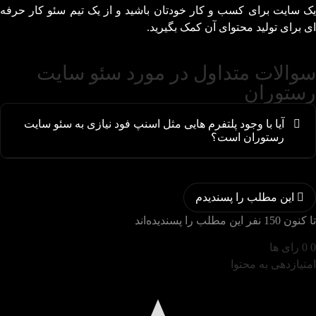
یک سایت برای کسب و کار خودتان باشید و از یک تیم سئو کار حرفه
ای برای تولید محتوای آن کمک بگیرید.
سوالات متداول در مورد سئو سایت
رستوران
آیا با وجود پلتفرم هایی مثل اسنپ فود نیازی به سئو سایت
رستوران است؟
با وجود اینکه صاحبان رستوران ها می توانند از طریق پلتفرم
هایی مانند اسنپ فود محصولات خود را بفروشند اما طراحی
این مطلب را پسندیدم
سایت و سئو می تواند ابزار بسیار خوبی برای تبلیغ و معرفی
رستوران و منو شما و همچنین اطلاع رسانی تخفیف ها و
تا کنون 150 نفر این مطلب را پسندیده‌اند
جشنواره های رستوران شما به مشتریان جدید باشد.
0
0
رای ها
امتیازدهی به محتوا