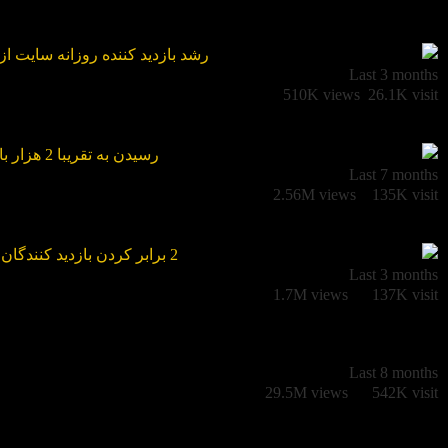
Last 3 months
510K views
26.1K visit
Last 7 months
2.56M views
135K visit
Last 3 months
1.7M views
137K visit​
Last 8 months
29.5M views
542K visit