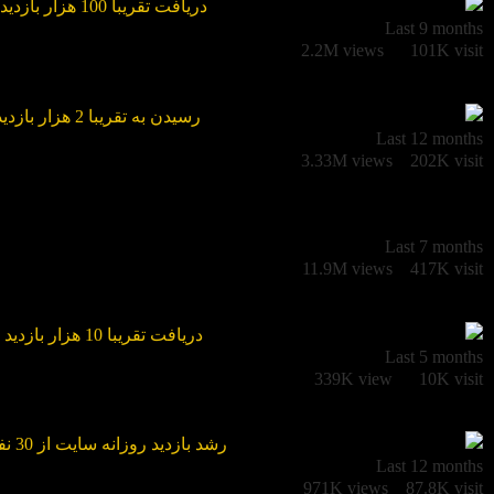
Last 9 months
2.2M views
101K visit
Last 12 months
3.33M views
202K visit
Last 7 months
11.9M views
417K visit
Last 5 months
339K view
10K visit
Last 12 months
971K views
87.8K visit