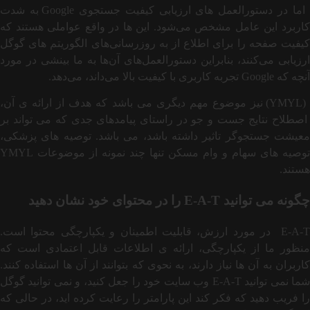
اما در دستورالعمل‌ های ارزیابی کیفیت جستجوی Google به شدت
کاربرد این عامل مشخص می‌شود. این ها در واقع عواملی هستند که
کیفیت صفحه را برای اطلاع از به ‌روزرسانی‌های الگوریتم های گوگل
ارزیابی می‌کنند، بنابراین دستورالعمل‌های آن‌ها به ما بینشی در مورد
آنچه که Google تجربه کاربری با کیفیت بالا می‌داند، می‌دهد.
(YMYL) نیز موضوع مهم دیگری می باشد که هدف از ارائه ی آن،
اصطلاح نتایج جست و جو در راستای پیامدهای جدی که می تواند بر
معیشت جستجوگر تاثیر داشته باشد، می باشد. توصیه های پزشکی،
توصیه های سهام و وام مسکن تنها چند نمونه از موضوعات YMYL
هستند.
چگونه می توانید
E-A-T
را در محتوای خود نشان دهید
E-A-T در مورد ارزش، قابلیت اطمینان و یکپارچگی محتوا است.
منظور ما از یکپارچگی، ارائه ی اطلاعات قابل اعتمادی است که
کاربران به آن ها نیاز دارند، به نحوی که بتوانند از آن ها استفاده کنند.
شما نمی توانید E-A-T وب سایت خود را جعل کنید، و نمی توانید گوگل
را فریب دهید که فکر کند این پارامتر را رعایت کرده اید، در حالی که