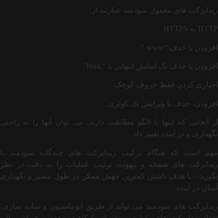
ریدایرکت های معمول سودمند عبارتند از:
HTTP به HTTPS.
افزودن یا حذف “www.”
افزودن یا حذف یک اسلش انتهایی یا “.html”
اجباری کردن فقط حروف کوچک.
افزودن، حذف یا ویرایش یک کوئری.
از آنجایی که اینها با الگو مطابقت دارند، می توان آنها را به راحتی
نگهداری و در آینده تغییر داد.
مهم است که هنگام ترکیب ریدایرکت های چندگانه سودمند با
ریدایرکت های صفحه و بیهوده، ترتیب عملیات را به دقت در نظر
بگیرید – با هدف داشتن کمترین جهش ممکن در طول مسیر و نگهداری
آسان در آینده.
ریدایرکت های سودمند می تواند از طریق اتوماسیون و ساده سازی،
تعداد ریدایرکت های یکباره مورد نیاز را کاهش دهد. به عنوان مثال،