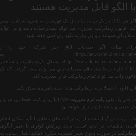
با الگو قابل مدیریت هستند
اگر هر URL در یک سایت یا داخل یک فهرست به شیوه ای ثابت تغییر
کند، قانون ریدایرکت ضروری می تواند بسیار ساده باشد و می تواند
عملاً برای همیشه و بدون نیاز به نگهداری کمی حفظ شود.
برای مثال، اگر صفحات اتاق خبر شرکتی خود را از
«https://newsroom.domain.com» به
«https://www.domain.com/newsroom/» منتقل کرده باشید، و ساختار
URL اتاق خبر یکسان باقی می‌ماند، پس می توان نتیجه گرفت که یک
قانون واحد می تواند تمام ریدایرکت ها را مدیریت کند.
این قانون احتمالا برای ریدایرکت های جدید نامرتبط صدق نکند.
در طی یک تغییر
پلت فرم مدیریت CMS
یا ریدایرکت، حفظ این قوانین
تک خطی و مشابه آن دشوار نخواهد بود.
یک مزیت بزرگ استفاده از ریدایرکت های مطابق الگو، امکان انجام
آسان تنظیمات در آینده است، مانند
ویرایش کوئری یا تغییر الگوی
ریدایرکت
در صورت وقوع تغییر گسترده دیگری (مانند انتقال سایت به