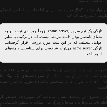
دامنه استفاده شود.
در نهایت پتنت گوگل در زمینه “بازیابی اطلاعات بر اساس داده‌های
تاریخی” تصریح می‌کند که:
تازگی یک نیم سرور (name server) لزوماً چیز بدی نیست و به
معنای نامعتبر بودن دامنه مرتبط نیست. اما در ترکیب با سایر
عوامل مختلف که در این پتنت مورد بررسی قرار گرفته‌اند،
تازگی name server می‌تواند شاخصی برای شناسایی دامنه‌های
اسپم باشد.
علاوه بر این، پتنت مشابهی توسط مایکروسافت در سال 2006 ثبت
ده است که در آن به استفاده از
سن دامنه‌های بک لینک ها
(backlinks) به عنوان عامل تشخیص سایت‌های هرزنامه اشاره شده
است.
در مجموع، این پتنت‌ها نشان می‌دهند که موتورهای جستجو از
اطلاعات مربوط به دامنه‌ها و ویژگی‌های مشابه به منظور شناسایی و