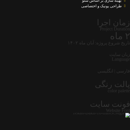
بهینه سازی بر اساس سئو
طراحی یونیک و اختصاصی
زمان اجرا
Project Duration
۲ ماه
تاریخ شروع پروژه: آبان ماه ۱۴۰۲
زبان سایت
Language
فارسی | انگلیسی
پالت رنگی
color palette
فونت سایت
Website Font