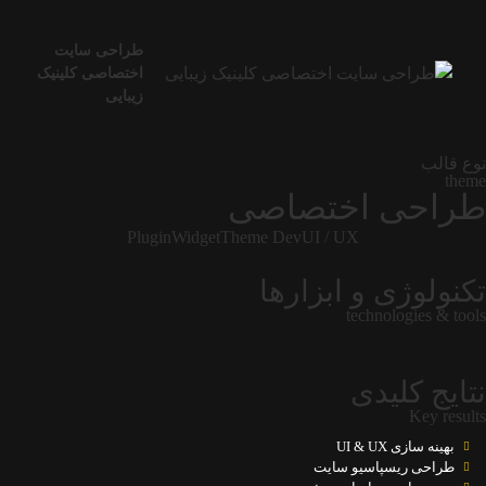
طراحی سایت
اختصاصی کلینیک
زیبایی
نوع قالب
theme
طراحی اختصاصی
Plugin
Widget
Theme Dev
UI / UX
تکنولوژی و ابزارها
technologies & tools
نتایج کلیدی
Key results
بهینه سازی UI & UX
طراحی ریسپاسیو سایت