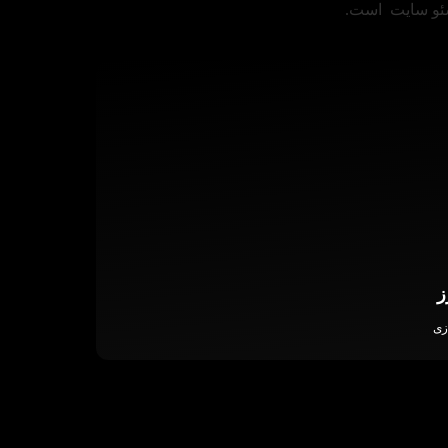
سئو سایت است.
ز
زی