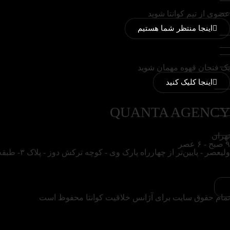
عضوی از تیم کوانتا شوید
اینجا منتظر شما هستیم
یک فنجان قهوه مهمان شوید
اینجا کلیک کنید
QUANTA AGENCY
تهران
۹ صبح - ۶ عصر
ولیعصر - پایین‌تر از چهارراه پارک وی - کوچه ترکش دوز - پلاک ۳- طبقه دوم
تمام حقوق سایت برای آژانس خلاقیت کوانتا محفوظ است