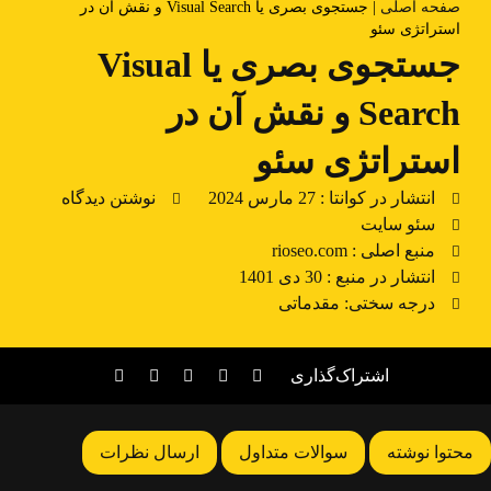
صفحه اصلی
|
جستجوی بصری یا Visual Search و نقش آن در
استراتژی سئو
جستجوی بصری یا Visual
Search و نقش آن در
استراتژی سئو
انتشار در کوانتا :
27 مارس 2024
نوشتن دیدگاه
سئو سایت
منبع اصلی : rioseo.com
انتشار در منبع : 30 دی 1401
درجه سختی: مقدماتی
اشتراک‌گذاری
محتوا نوشته
سوالات متداول
ارسال نظرات