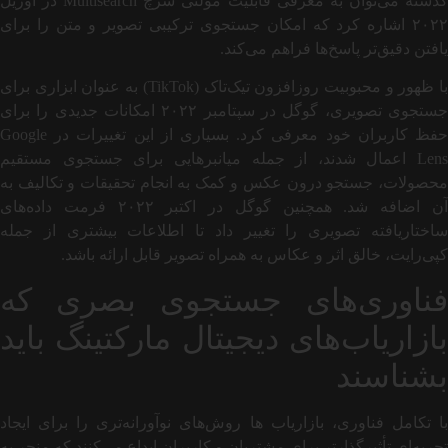
گذشته می‌توان به معرفی قابلیت مولتی سرچ Multisearch در آوریل
۲۰۲۲ اشاره کرد که امکان جستجوی ترکیبی تصویر و متن را برای
یافتن دقیق‌تر پاسخ‌ها فراهم می‌کند.
با ظهور و محبوبیت روزافزون تیک‌تاک (TikTok) به عنوان ابزاری برای
جستجوی تصویری، گوگل در سپتامبر ۲۰۲۲ امکانات جدیدی را برای
حفظ کاربران خود معرفی کرد. بسیاری از این تغییرات در Google
Lens اعمال شدند، از جمله میانبرهایی برای جستجوی مستقیم
محصولات، جستجو درون عکس و کمک به انجام تحقیقات و تکالیف به
آن اضافه شد. همچنین گوگل در اکتبر ۲۰۲۲ فرمت داده‌های
ساختاریافته تصویری را تغییر داد تا اطلاعات بیشتری از جمله
کپی‌رایت، خالق اثر و عکاس به همراه تصویر قابل ارائه باشد.
فناوری‌های جستجوی بصری که
بازاریاب‌های دیجیتال مارکتینگ باید
بشناسند
با تکامل فناوری، بازاریاب ها روش‌های نوآورانه‌تری را برای ایجاد
تجربه‌ای تأثیرگذارتر برای مشتریان و کاربران ابداع می‌کنند که منجر به