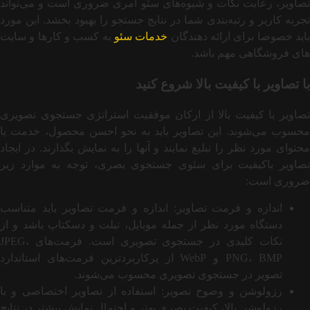
تصاویر، رعایت نکات و شیوه‌های سئو امری ضروری است و می‌تواند
تجربه کاربر و رتبه‌بندی شما در نتایج جستجو را بهبود بخشد. این مورد
اید خصوصا برای ارائه دهندگان
خدمات سئو
به کسب و کارها و سایت
های فروشگاهی مهم باشد.
با تصاویر با کیفیت بالا شروع کنید
تصاویر با کیفیت بالا از ارکان موفقیت استراتژی جستجوی تصویری
محسوب می‌شوند. این تصاویر باید به نحو احسن محصول، خدمت یا
محتوای مورد نظر را تبلیغ نمایند و آنها را به نمایش بگذارند. در ایجاد
تصاویر باکیفیت برای سئوی جستجوی بصری، توجه به موارد زیر
ضروری است:
اندازه و فرمت تصاویر: اندازه و فرمت تصاویر باید متناسب
دستگاه مورد نظر از جمله موبایل، تبلت و دسکتاپ باشد و از
نکات کلیدی در جستجوی تصویری است. فرمت‌های JPEG،
PNG، BMP و WebP از پرکاربردترین فرمت‌های استاندارد
تصویر در جستجوی تصویری محسوب می‌شوند.
رزولوشن و وضوح تصویر: استفاده از تصاویر اختصاصی و با
رزولوشن بالا، کیفیت بصری بهتر و احتمال نمایش بیشتر در نتایج