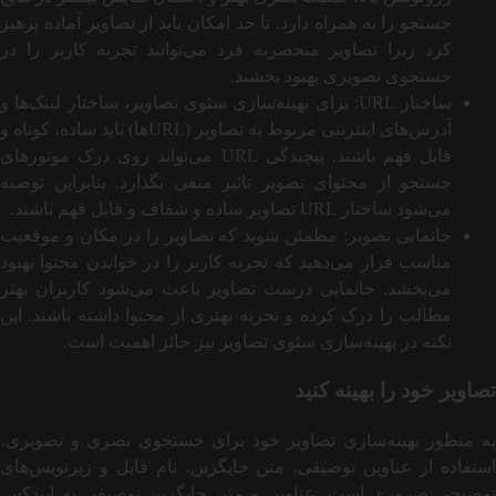
جستجو را به همراه دارد. تا حد امکان باید از تصاویر آماده پرهیز
کرد زیرا تصاویر منحصربه فرد می‌توانند تجربه کاربر را در
جستجوی تصویری بهبود بخشند.
ساختار URL: برای بهینه‌سازی سئوی تصاویر، ساختار لینک‌ها و
آدرس‌های اینترنتی مربوط به تصاویر (URLها) باید ساده، کوتاه و
قابل فهم باشند. پیچیدگی URL می‌تواند روی درک موتورهای
جستجو از محتوای تصویر تاثیر منفی بگذارد. بنابراین توصیه
می‌شود ساختار URL تصاویر ساده و شفاف و قابل فهم باشند.
جانمایی تصویر: مطمئن شوید که تصاویر را در مکان و موقعیت
مناسب قرار می‌دهید که تجربه کاربر را در خواندن محتوا بهبود
می‌بخشد. جانمایی درست تصاویر باعث می‌شود کاربران بهتر
مطالب را درک کرده و تجربه بهتری از محتوا داشته باشند. این
نکته در بهینه‌سازی سئوی تصاویر نیز حائز اهمیت است.
تصاویر خود را بهینه کنید
به منظور بهینه‌سازی تصاویر خود برای جستجوی بصری و تصویری،
استفاده از عناوین توصیفی، متن جایگزین، نام فایل و زیرنویس‌های
توضیحی ضروری است. عناوین و متن جایگزین توصیفی به ایندکس