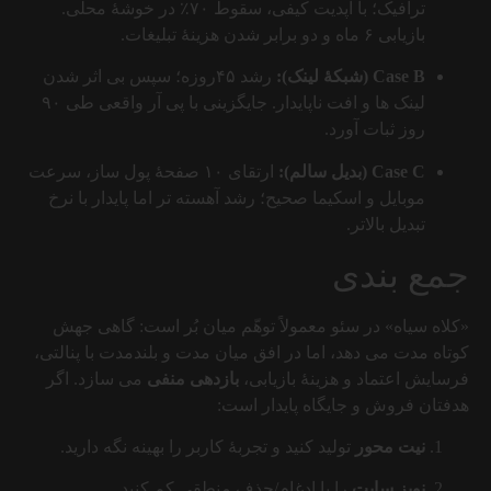
ترافیک؛ با آپدیت کیفی، سقوط ۷۰٪ در خوشهٔ محلی.
بازیابی ۶ ماه و دو برابر شدن هزینهٔ تبلیغات.
Case B (شبکهٔ لینک):
رشد ۴۵روزه؛ سپس بی اثر شدن
لینک ها و افت ناپایدار. جایگزینی با پی آر واقعی طی ۹۰
روز ثبات آورد.
Case C (بدیل سالم):
ارتقای ۱۰ صفحهٔ پول ساز، سرعت
موبایل و اسکیما صحیح؛ رشد آهسته تر اما پایدار با نرخ
تبدیل بالاتر.
جمع بندی
«کلاه سیاه» در سئو معمولاً توهّم میان بُر است: گاهی جهش
کوتاه مدت می دهد، اما در افق میان مدت و بلندمدت با پنالتی،
فرسایش اعتماد و هزینهٔ بازیابی،
بازدهی منفی
می سازد. اگر
هدفتان فروش و جایگاه پایدار است:
نیت محور
تولید کنید و تجربهٔ کاربر را بهینه نگه دارید.
نویز سایت
را با ادغام/حذف منطقی کم کنید.