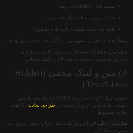
نسبت بالای nofollow بی ربط؛
حذف سریع توسط مدیران/ضداسپم؛
دامنه های لینک دهنده بی ارتباط با موضوع.
ریسک ها:
اثر ناچیز یا منفی، نویز سیگنال، هدررفت زمان/بودجه.
بدیل ایمن:
مشارکت معنادار
در جوامع واقعی، پاسخ های
باارزش و حضور تخصصی—بدون اتکا به لینکِ تبلیغاتی.
۶) متن و لینک مخفی (Hidden
Text/Links)
تعریف:
پنهان کردن متن/پیوند با CSS/JS (رنگ هم رنگِ پس
زمینه، اندازهٔ صفر، خارج از صفحه در
طراحی سایت
، یا پنهان
سازی مشروط).
سازوکار ادعایی اثر:
افزودن کلمه/لینک «برای موتور» بدون دیده
شدن توسط کاربر.