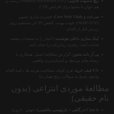
ریچ اسنیپت قانونی:
Product/Offer/Review/FAQ درست و
هم خوان با محتوا برای افزایش CTR.
سرعت و Core Web Vitals:
فشرده سازی تصویر
(WebP/AVIF)، فونت بهینه، کاهش JS؛ اثر مستقیم روی
ریزش قبل از اقدام.
لینک سازی داخلی هوشمند:
اعتبار را به صفحات مقصد
هدایت کنید؛ زنجیرهٔ ریدایرکت را حذف کنید.
پی آر داده محور:
گزارش/مطالعهٔ اصیل، همکاری با
رسانه های مرتبط، و استنادپذیری واقعی.
UX قیف خرید:
فرم کوتاه، شفافیت هزینه ها، دکمهٔ اقدام
واضح، پاسخ به سوالات رایج همان جا.
مطالعهٔ موردی انتزاعی (بدون
نام حقیقی)
Case A (درگاهی + بازنویسی ماشینی):
جهش ۶۰روزهٔ