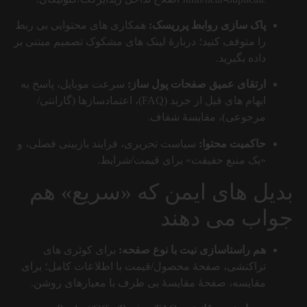
پاک سازی روابط پرریسک:
همکاری های محتوایی بی ربط
را متوقف کنید؛ دربارهٔ لینک های مشکوک تصمیم مبتنی بر
داده بگیرید.
ارتقای عمیق صفحات پول ساز:
سرعت موبایل، پاسخ به
ابهام های قبل از خرید (FAQ)، اعتمادسازها (گارانتی/
مرجوعی)، مقایسهٔ شفاف.
حاکمیت محتوا:
سیاست تحریری، فرایند بازبینی فصلی، و
«یک منبع حقیقت» برای قیمت/شرایط.
بدیل های ایمن که «سریع» هم
جواب می دهند
هم راستاسازی نیت با نوع صفحه:
برای کوئری های
تراکنشی، صفحهٔ محصول/قیمت با اطلاعات کامل؛ برای
مقایسه، صفحهٔ مقایسهٔ بی طرف با معیارهای روشن.