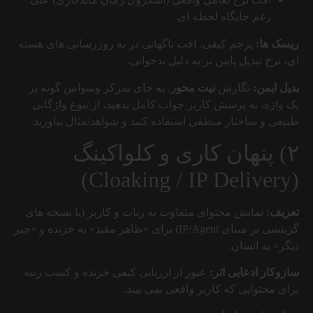
رغم جایگاه لحظه ای.
ریسک ها:
پرچم کیفی، افت ناگهانی در به روزرسانی های هسته
ای، نرخ تبدیل پایین تر به دلیل بدخوانی.
بدیل ایمن:
نگارش
نیت محور
. به جای تمرکز وسواس گونه بر
یک واژه، به پرسش کاربر جواب کامل بدهید، از تنوع واژگانی
طبیعی و ساختار منطقی استفاده کنید و شواهد/مثال بیاورید.
۲) پنهان کاری و کلواکینگ
(Cloaking / IP Delivery)
تعریف:
نمایش محتوای متفاوت به ربات و کاربر (یا نسخه های
گزینشی بر مبنای IP/Agent) برای «ظاهر مفید» به خزنده و «چیز
دیگر» به انسان.
سازوکار ادعایی اثر:
عبور از ارزیابی کیفی خزنده و کسب رتبه
برای محتوایی که کاربر واقعی نمی بیند.