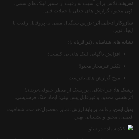
تعریف:
تلاش برای آسیب به رقیب از مسیر لینک های سمی،
کپی محتوا، گزارش های جعلی یا حملات فنی.
سازوکار ادعایی اثر:
تزریق سیگنال منفی به پروفایل رقیب یا
ایجاد نویز.
نشانه های شناسایی (در قربانی):
افزایش ناگهانی لینک های بی کیفیت؛
تکثیر غیرمجاز محتوا؛
موج گزارش های نادرست.
ریسک ها:
غیراخلاقی، پرریسک از منظر حقوقی/برندی؛
اثربخشی محدود و غیرقابل پیش بینی؛ ایجاد جنگ فرسایشی.
بدیل ایمن:
رقابت
بر پایهٔ ارزش
: تمایز محصول/خدمت، شفافیت
قیمتی، محتوا و پشتیبانی بهتر.