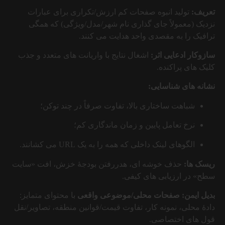
تعریف:
تولید انبوه صفحات کم ارزش/تکراری برای عبارات
نزدیک (معمولاً جای گذاری نام شهر/مدل/ویژگی) که همگی
ترافیک را به مقصدی واحد هدایت می کنند.
سازوکار ادعایی اثر:
اشغال نتایج با واریانت های متعدد و جذب
کلیک های پراکنده.
نشانه های شناسایی:
شباهت ساختاری بالا، تفاوت صرفاً در چند توکن؛
نرخ تعامل پایین و زمان ماندگاری کم؛
الگوهای لینک داخلی که همه را به یک URL می کشانند.
ریسک ها:
حذف خوشه ای، هدررفتن بودجهٔ خزش، افت «سایت
سطح» در ارزیابی های کیفی.
بدیل ایمن:
صفحات محلی/موضوعی واقعی
با محتوای متمایز:
دادهٔ محلی، نمونه کار، تفاوت قیمت/قوانین منطقه، تصاویر/نقل
قول های اختصاصی.