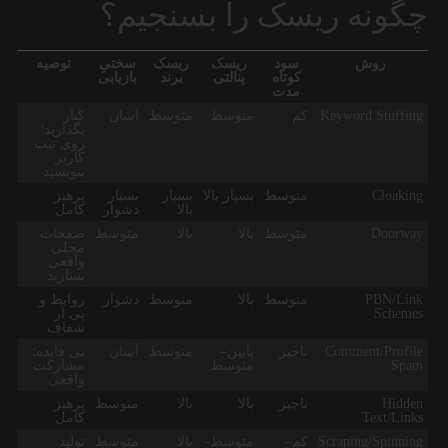
چگونه ریسک را بسنجیم؟
روش
سود
ریسک
ریسک
سختیِ
توصیه
کوتاه
پنالتی
برند
بازیابی
مدت
Keyword Stuffing
کم
متوسط
متوسط
آسان
کنار
بگذارید؛
روی نیت
کاربر
بنویسید
Cloaking
متوسط
بسیار بالا
بسیار
بسیار
پرهیز
بالا
دشوار
کامل
Doorway
متوسط
بالا
بالا
متوسط
صفحات
محلی
واقعی
بسازید
PBN/Link
متوسط
بالا
متوسط
دشوار
روابط و
Schemes
پی آر
شفاف
Comment/Profile
ناچیز
پایین–
متوسط
آسان
بی فایده؛
Spam
متوسط
مشارکت
واقعی
Hidden
ناچیز
بالا
بالا
متوسط
پرهیز
Text/Links
کامل
Scraping/Spinning
کم–
متوسط–
بالا
متوسط
تولید