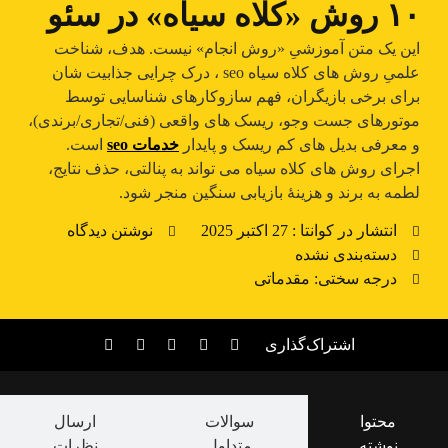
۱۰ روش «کلاه‌ سیاه» در سئو
این یک متن آموزشیِ «روش انجام» نیست. هدف، شناخت
علمیِ روش های کلاه سیاه seo ، درک چرایی جذابیت شان
برای برخی بازیگران، فهم سازوکارهای شناسایی توسط
موتورهای جست وجو، ریسک های واقعی (فنی/تجاری/برندی)،
و معرفی بدیل های کم ریسک و پایدار
خدمات seo
است.
اجرای روش های کلاه سیاه می تواند به پنالتی، حذف نتایج،
لطمه به برند و هزینهٔ بازیابی سنگین منجر شود.
انتشار در کوانتا :
27 اکتبر 2025
نوشتن دیدگاه
دسته‌بندی نشده
درجه سختی: مقدماتی
اشتراک‌گذاری
محتوا
سوالات
ارسال
نوشته
متداول
نظرات