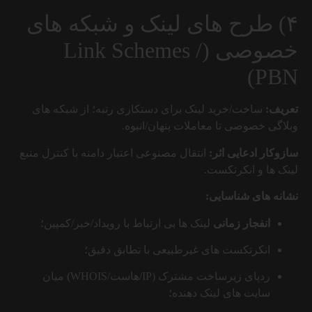
۴) طرح های لینک و شبکه های
خصوصی (Link Schemes /
PBN)
تعریف:
ساخت/خرید لینک برای دستکاری رتبه؛ از شبکه های
وبلاگی خصوصی تا معاملات پنهان/انبوه.
سازوکار ادعایی اثر:
انتقال مصنوعی اعتبار دامنه با کنترل منبع
لینک ها و انکرتکست.
نشانه های شناسایی:
انفجار زمانی
لینک ها بی ارتباط با رویداد/خبر/کمپین؛
انکرتکست های غیرطبیعی با تطابق دقیق؛
ردپای زیرساخت مشترک (IP/هاست/WHOIS) میان
سایت های لینک دهنده؛