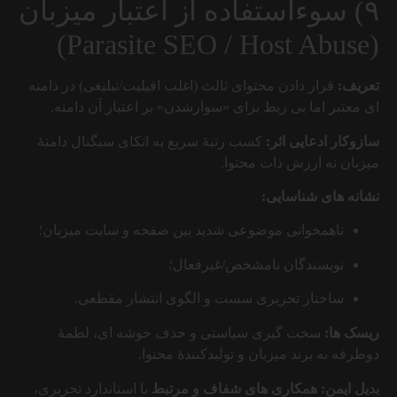
۹) سوءاستفاده از اعتبار میزبان
(Parasite SEO / Host Abuse)
تعریف:
قرار دادن محتوای ثالث (اغلب افیلیت/تبلیغی) در دامنه
ای معتبر اما بی ربط برای «سوارشدن» بر اعتبار آن دامنه.
سازوکار ادعایی اثر:
کسب رتبهٔ سریع به اتکای سیگنال دامنهٔ
میزبان نه ارزش ذات محتوا.
نشانه های شناسایی:
ناهمخوانی موضوعی شدید بین صفحه و سایت میزبان؛
نویسندگان نامشخص/غیرفعال؛
ساختار تحریری سست و الگوی انتشار مقطعی.
ریسک ها:
سخت گیری سیاستی و حذف خوشه ای، لطمهٔ
دوطرفه به برند میزبان و تولیدکنندهٔ محتوا.
بدیل ایمن:
همکاری های شفاف و مرتبط
با استاندارد تحریری،