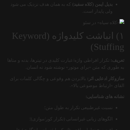
بدیل ایمن (کلاه سفید)
که به همان هدف نزدیک می شود
ولی پایدار است.
۱) انباشت کلیدواژه (Keyword
Stuffing)
تعریف:
تکرار افراطی واژه/عبارت کلیدی در تیترها، بدنه و متاها
به طوری که متن «برای موتور» نوشته شود نه انسان.
سازوکار ادعایی اثر:
بالابردن هم وقوعی و چگالی کلمات برای
القای «ارتباط موضوعی بالا».
نشانه های شناسایی:
نسبت غیرطبیعی تکرار به طول متن؛
الگوهای زبانی غیرانسانی (تکرار کور/موازی)؛
افت نرخ تعامل واقعی (اسکرول/زمان ماندگاری) علی