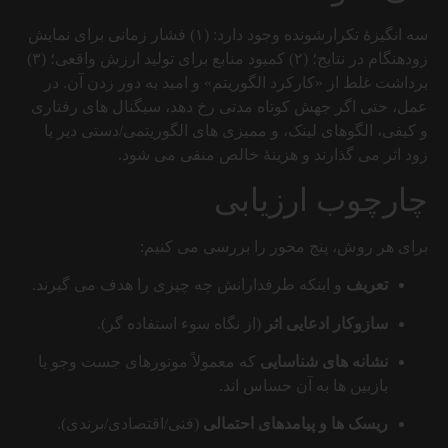
سه انگیزهٔ تکرارشونده وجود دارد: (۱) فشار زمانی برای نمایش
زودهنگام در نتایج؛ (۲) کمبود منابع برای تولید ارزش واقعی؛ (۳)
برداشت غلط از «کارکرد الگوریتم» و امید به دور زدن آن. در
عمل، حتی اگر جهش کوتاه مدتی رخ دهد، سیگنال های رفتاری
و کیفی، الگوهای لینک، و ممیزی های الگوریتمی/دستی دیر یا
زود اثر می گذارند و هزینهٔ خالص منفی می شود.
چارچوب ارزیابی
برای هر روش، پنج محور را بررسی می کنیم:
تعریف
و اینکه طرفدارانش چه چیزی را هدف می گیرند.
سازوکار ادعایی اثر
(از نگاه سوء استفاده گر).
نشانه های شناسایی
که معمولاً موتورهای جست وجو یا
بازبین ها به آن حساس اند.
ریسک ها و پیامدهای احتمالی
(فنی/اقتصادی/برندی).