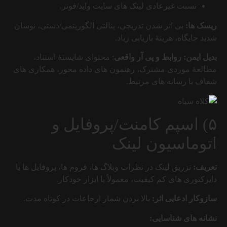
نسبت غیرعادی لینک های سایت واید/فوتر.
ریسک ها:
بی اثر شدن تدریجی، پنالتی الگوریتمی/دستی، نوسان
شدید جایگاه، هزینهٔ بازیابی زیاد.
بدیل ایمن:
روابط و پی آر واقعی
: محتوای شایستهٔ استناد،
مطالعهٔ موردی مشترک، رهنمون های داده محور، همکاری های
شفاف با رسانه های مرتبط.
۵) اسپم کامنت/پروفایل و
اتوماسیون لینک
تعریف:
تزریق لینک در نظرات وبلاگ ها، فروم ها، پروفایل ها یا
دایرکتوری های کم کیفیت، معمولاً با ابزار خودکار.
سازوکار ادعایی اثر:
بالا بردن شمار ارجاعات در کوتاه مدت.
نشانه های شناسایی: