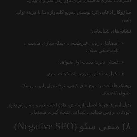
(مترادف سازی/ماشینی) برای دور زدن تکراری بودن.
سازوکار ادعایی اثر:
پوشش سریعِ کلیدواژه ها با هزینهٔ تولید
پایین.
نشانه های شناسایی:
امضاهای زبانی غیرطبیعی، جمله سازی ماشینی،
ناهماهنگی سبک؛
فقدان تجربهٔ دست اول/شواهد؛
تکرار ساختار و ترتیب اطلاعات منبع.
ریسک ها:
افت با موج های کیفی، نرخ تبدیل پایین، ریسک
حقوقی/اعتماد.
بدیل ایمن:
تجربهٔ اصیل
: آزمایش، دادهٔ اختصاصی، تصویر/ویدئوی
خودتان، روش شناسی شفاف، نتیجه گیری مستقل.
۸) منفی سئو (Negative SEO)