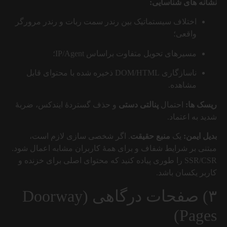
نشانه های شناسایی:
اختلاف سیستماتیک بین رندر سمت ربات و رندر مرورگر
واقعی؛
مسیرهای تحویل متفاوت براساس IP/Agent؛
ناسازگاری DOM/HTML ذخیره شده با محتوای قابل
مشاهده.
ریسک ها:
احتمال
پنالتی دستی
و حذف گستردهٔ ایندکس، ضربهٔ
شدید به اعتماد.
بدیل ایمن:
یک
منبع حقیقت
. اگر شخصی سازی لازم است،
مبتنی بر شرایط شفاف و برای همهٔ کاربران مشابه اعمال شود.
SSR/CSR را طوری پیاده کنید که محتوای اصلی برای خزنده و
کاربر یکسان باشد.
۳) صفحات درگاهی (Doorway
Pages)