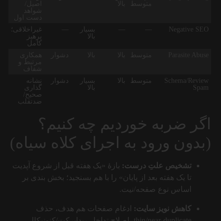
متوسط
بالا
اصیل/
شواهد
دست اول
Negative SEO
—
—
بسیار
—
غیراخلاقی؛
بالا
پرهیز
کامل
Parasite Abuse
متوسط
بالا
بالا
دشوار
همکاری
مرتبط و
شفاف
Schema/Review
متوسط
بالا
بسیار
دشوار
نشانه
Spam
بالا
گذاری
صحیح/
ضدتقلب
اگر ضربه خوردیم چه کنیم؟
(بدون ورود به اجرای کلاه سیاه)
تشخیص علتِ درست:
بازهٔ «یک هفته قبل از شروع آپدیت
تا یک هفته بعد از پایان» را با هم بسنجید؛ بخش بندی بر
اساس نوع صفحه/نیت.
کاهش نویز سایت:
ادغام صفحات هم هدف، حذف
thin/near-duplicate، اصلاح تداخل ریدایرکت/کنونیکال.