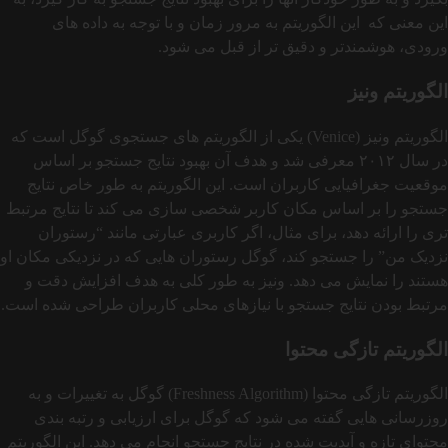
این معنی که این الگوریتم به مرور زمان و با توجه به داده‌ های
ورودی، هوشمندتر و دقیق‌ تر از قبل می شود.
الگوریتم ونیز
الگوریتم ونیز (Venice) یکی از الگوریتم‌ های جستجوی گوگل است که
در سال ۲۰۱۲ معرفی شد و هدف آن بهبود نتایج جستجو بر اساس
موقعیت جغرافیایی کاربران است. این الگوریتم به‌ طور خاص نتایج
جستجو را بر اساس مکان کاربر شخصی‌ سازی می‌ کند تا نتایج مرتبط‌
تری را ارائه دهد، برای مثال، اگر کاربری عبارتی مانند “رستوران
نزدیک من” را جستجو کند، گوگل رستوران‌ هایی که در نزدیکی مکان او
هستند را نمایش می‌ دهد. ونیز به‌ طور کلی به هدف افزایش دقت و
مرتبط بودن نتایج جستجو با نیازهای محلی کاربران طراحی شده است.
الگوریتم تازگی محتوا
الگوریتم تازگی محتوا (Freshness Algorithm) گوگل به تغییرات و به‌
روزرسانی‌ هایی گفته می‌ شود که گوگل برای ارزیابی و رتبه‌ بندی
محتوای تازه و آپدیت شده در نتایج جستجو انجام می‌ دهد. این الگوریتم