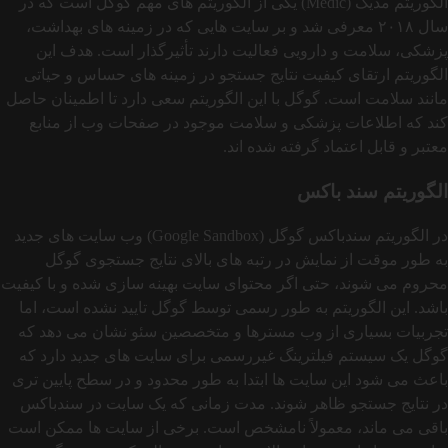
الگوریتم مدیک (Medic) یکی از الگوریتم‌ های مهم گوگل است که در
سال ۲۰۱۸ معرفی شد و بر سایت‌ هایی که در زمینه‌ های بهداشت،
پزشکی، سلامت و دارویی فعالیت دارند تأثیرگذار است. هدف این
الگوریتم ارتقای کیفیت نتایج جستجو در زمینه‌ های حساس و حیاتی
مانند سلامت است. گوگل با این الگوریتم سعی دارد تا اطمینان حاصل
کند که اطلاعات پزشکی و سلامت موجود در صفحات وب از منابع
معتبر و قابل اعتماد گرفته شده اند.
الگوریتم سند باکس
در الگوریتم سندباکس گوگل (Google Sandbox) وب‌ سایت‌ های جدید
به طور موقت از نمایش در رتبه های بالای نتایج جستجوی گوگل
محروم می‌ شوند، حتی اگر محتوای سایت بهینه‌ سازی شده و با کیفیت
باشد. این الگوریتم به طور رسمی توسط گوگل تایید نشده است، اما
تجربیات بسیاری از وب‌ مسترها و متخصصین سئو نشان می‌ دهد که
گوگل یک سیستم فیلترینگ غیررسمی برای سایت‌ های جدید دارد که
باعث می‌ شود این سایت‌ ها ابتدا به‌ طور محدود و در سطح پایین‌ تری
در نتایج جستجو ظاهر شوند. مدت زمانی که یک سایت در سندباکس
باقی می ماند، معمولاً نامشخص است. برخی از سایت‌ ها ممکن است