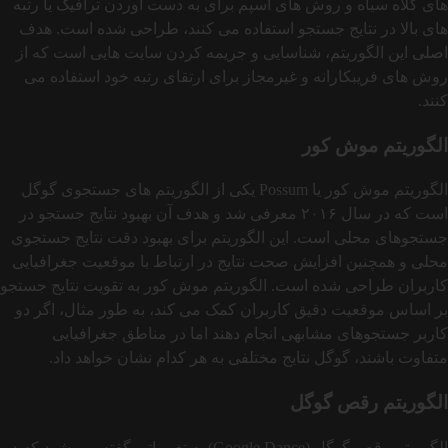
های کلاه‌ سیاه و روش‌ های اسپم برای به دست آوردن ترافیک یا رتبه‌
های بالا در نتایج جستجو استفاده می‌ کنند، طراحی شده است. هدف
اصلی این الگوریتم، شناسایی و جریمه کردن سایت‌ هایی است که از
روش‌ های فریبکارانه و غیرمجاز برای ارتقای رتبه خود استفاده می‌
کنند.
الگوریتم موش کور
الگوریتم موش کور یا Possum یکی از الگوریتم‌ های جستجوی گوگل
است که در سال ۲۰۱۶ معرفی شد و هدف آن بهبود نتایج جستجو در
جستجوهای محلی است. این الگوریتم برای بهبود دقت نتایج جستجوی
محلی و همچنین افزایش صحت نتایج در ارتباط با موقعیت جغرافیایی
کاربران طراحی شده است. الگوریتم موش کور به تقویت نتایج جستجو
بر اساس موقعیت دقیق کاربران کمک می کند، به‌ طور مثال، اگر دو
کاربر جستجوهای مشابهی انجام دهند اما در مناطق جغرافیایی
متفاوت باشند، گوگل نتایج مختلفی به هر کدام نشان خواهد داد.
الگوریتم رقص گوگل
الگوریتم رقص گوگل (Google Dance) به تغییراتی گفته می شود که در